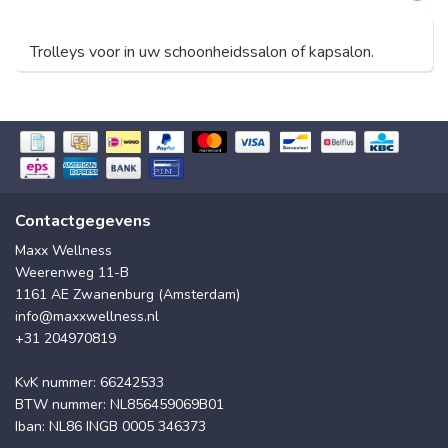
Trolleys voor in uw schoonheidssalon of kapsalon.
Contactgegevens
Maxx Wellness
Weerenweg 11-B
1161 AE Zwanenburg (Amsterdam)
info@maxxwellness.nl
+31 204970819
KvK nummer: 66242533
BTW nummer: NL856459069B01
Iban: NL86 INGB 0005 346373