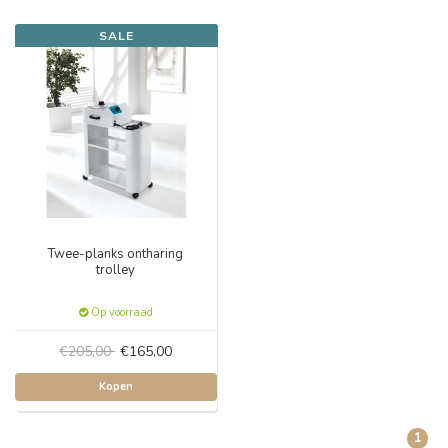
SALE
Twee-planks ontharing
trolley
Op voorraad
€205,00
€165,00
Kopen
1