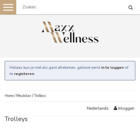
Toggle
navigation
Helaas kun je niet als gast afrekenen, gelieve eerst
in te loggen
of
te
registeren
.
Home
/
Meubilair
/
Trolleys
Inloggen
Nederlands
Trolleys