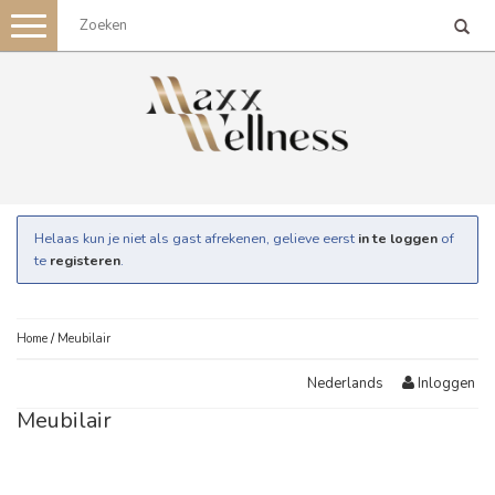
Toggle
navigation
Helaas kun je niet als gast afrekenen, gelieve eerst
in te loggen
of
te
registeren
.
Home
/
Meubilair
Inloggen
Nederlands
Meubilair