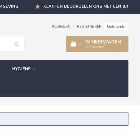
OMGEVING
KLANTEN BEOORDELEN ONS MET EEN 9,4
Nederlands
INLOGGEN
|
REGISTREREN
WINKELWAGEN
0
Producten
HYGIËNE