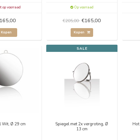
t op voorraad
Op voorraad
165,00
€165,00
€205,00
Kopen
Kopen
SALE
l Wit, Ø 29 cm
Spiegel met 2x vergroting, Ø
Hot
13 cm