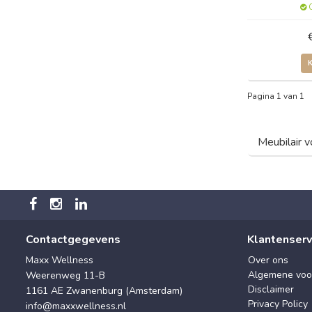
O
Pagina 1 van 1
Meubilair v
Contactgegevens
Klantenserv
Maxx Wellness
Over ons
Algemene voo
Weerenweg 11-B
Disclaimer
1161 AE Zwanenburg (Amsterdam)
Privacy Policy
info@maxxwellness.nl