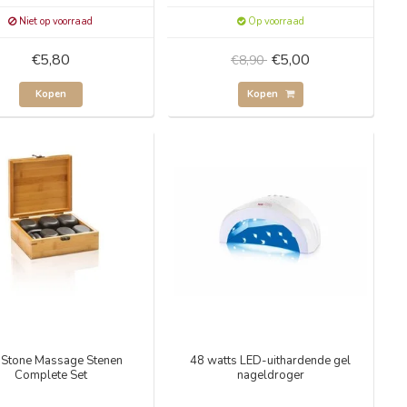
Niet op voorraad
Op voorraad
€5,80
€5,00
€8,90
Kopen
Kopen
 Stone Massage Stenen
48 watts LED-uithardende gel
Complete Set
nageldroger