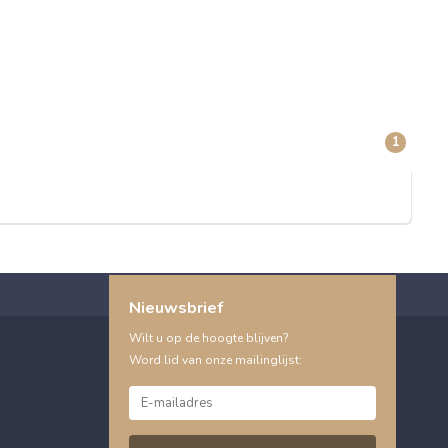
1
Nieuwsbrief
Wilt u op de hoogte blijven?
Word lid van onze mailinglijst: