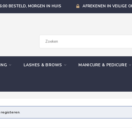
6:00 BESTELD, MORGEN IN HUIS
AFREKENEN IN VEILIGE 
GING
LASHES & BROWS
MANICURE & PEDICURE
e
registeren
.