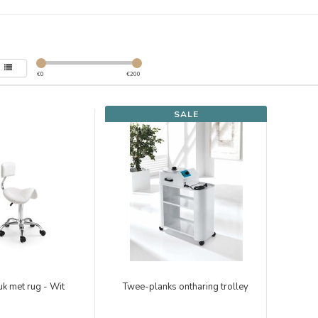
€
0
€
200
SALE
uk met rug - Wit
Twee-planks ontharing trolley