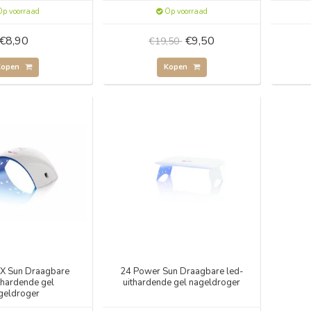
p voorraad
Op voorraad
€8,90
€9,50
€19,50
Kopen
Kopen
X Sun Draagbare
24 Power Sun Draagbare led-
thardende gel
uithardende gel nageldroger
geldroger