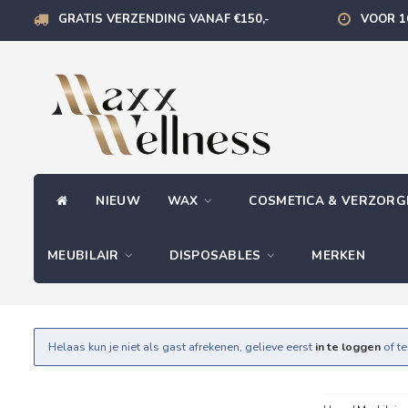
GRATIS VERZENDING VANAF €150,-
VOOR 1
NIEUW
WAX
COSMETICA & VERZOR
MEUBILAIR
DISPOSABLES
MERKEN
Helaas kun je niet als gast afrekenen, gelieve eerst
in te loggen
of t