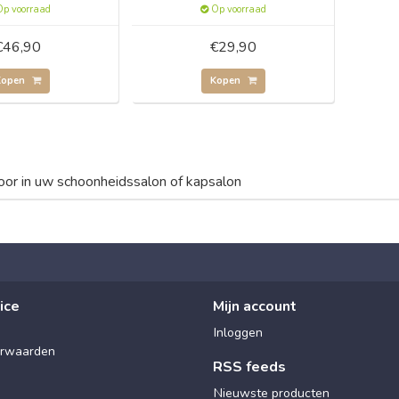
p voorraad
Op voorraad
€46,90
€29,90
Kopen
Kopen
oor in uw schoonheidssalon of kapsalon
ice
Mijn account
Inloggen
rwaarden
RSS feeds
Nieuwste producten