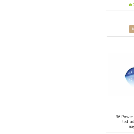
O
36 Power 
led-ui
na