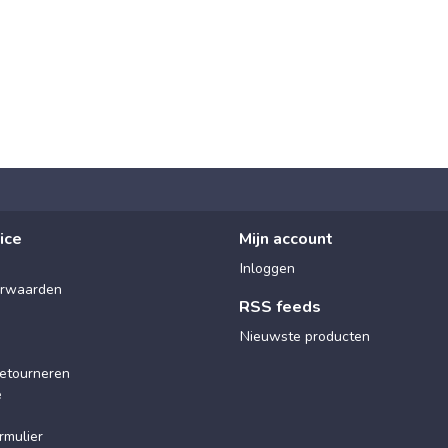
ice
Mijn account
Inloggen
rwaarden
RSS feeds
Nieuwste producten
etourneren
e
rmulier