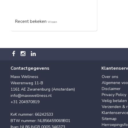
Recent bekeken
Wissen
Contactgegevens
Klantenserv
Maxx Wellness
Over ons
Algemene voo
Weerenweg 11-B
Disclaimer
1161 AE Zwanenburg (Amsterdam)
Privacy Policy
info@maxxwellness.nl
Veilig betalen
+31 204970819
Verzenden & r
Klantenservic
KvK nummer: 66242533
Sitemap
BTW nummer: NL856459069B01
Herroepingsfo
Iban: NL86 INGB 0005 346373