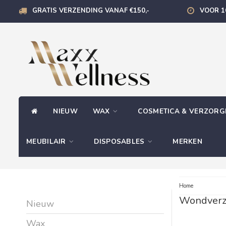
GRATIS VERZENDING VANAF €150,-
VOOR 1
NIEUW
WAX
COSMETICA & VERZOR
MEUBILAIR
DISPOSABLES
MERKEN
Home
Wondverz
Nieuw
Wax