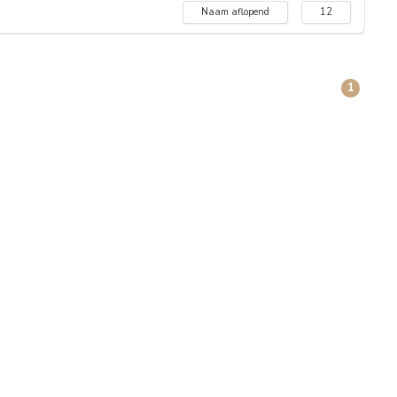
Naam aflopend
12
1