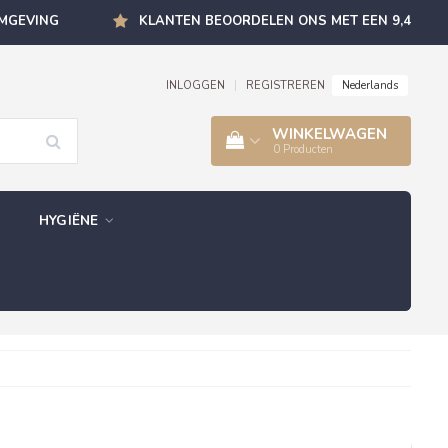
OMGEVING
KLANTEN BEOORDELEN ONS MET EEN 9,4
Nederlands
INLOGGEN
|
REGISTREREN
WINKELWAGEN
0
Producten
HYGIËNE