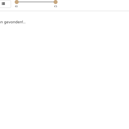
€
0
€
5
n gevonden!...