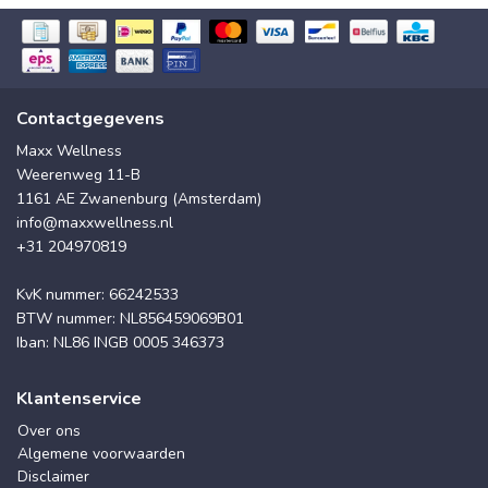
Contactgegevens
Maxx Wellness
Weerenweg 11-B
1161 AE Zwanenburg (Amsterdam)
info@maxxwellness.nl
+31 204970819
KvK nummer: 66242533
BTW nummer: NL856459069B01
Iban: NL86 INGB 0005 346373
Klantenservice
Over ons
Algemene voorwaarden
Disclaimer