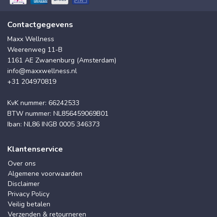
Contactgegevens
Maxx Wellness
Weerenweg 11-B
1161 AE Zwanenburg (Amsterdam)
info@maxxwellness.nl
+31 204970819
KvK nummer: 66242533
BTW nummer: NL856459069B01
Iban: NL86 INGB 0005 346373
Klantenservice
Over ons
Algemene voorwaarden
Disclaimer
Privacy Policy
Veilig betalen
Verzenden & retourneren