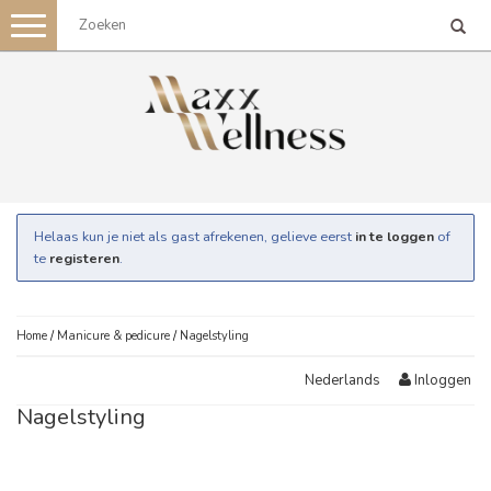
Toggle
navigation
Helaas kun je niet als gast afrekenen, gelieve eerst
in te loggen
of
te
registeren
.
Home
/
Manicure & pedicure
/
Nagelstyling
Inloggen
Nederlands
Nagelstyling