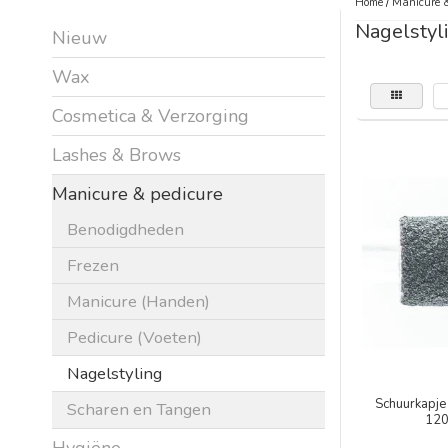
Home
/
Manicure &
Nagelstyl
Nieuw
Wax
Cosmetica & Verzorging
Lashes & Brows
Manicure & pedicure
Benodigdheden
Frezen
Manicure (Handen)
Pedicure (Voeten)
Nagelstyling
Schuurkapje
Scharen en Tangen
120
Hygiëne