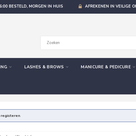
6:00 BESTELD, MORGEN IN HUIS
AFREKENEN IN VEILIGE 
GING
LASHES & BROWS
MANICURE & PEDICURE
e
registeren
.