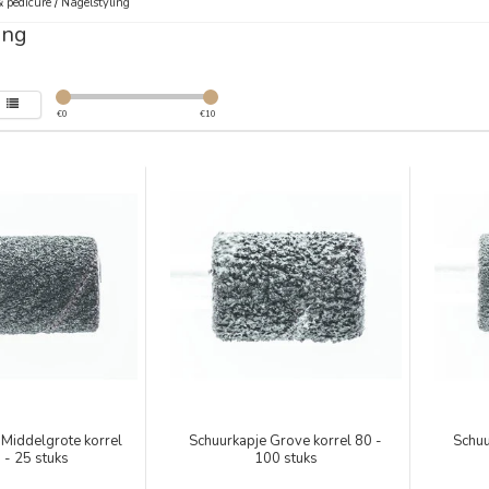
 pedicure
/
Nagelstyling
ing
€
0
€
10
 Middelgrote korrel
Schuurkapje Grove korrel 80 -
Schuu
 - 25 stuks
100 stuks