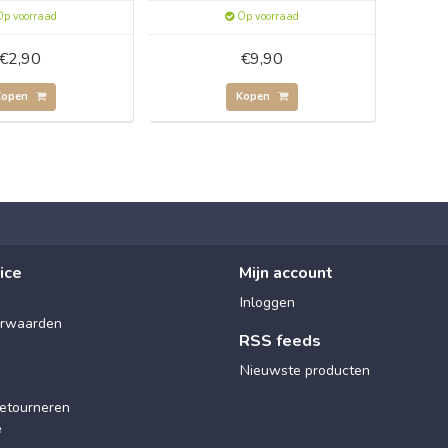
p voorraad
Op voorraad
€2,90
€9,90
Kopen
Kopen
ice
Mijn account
Inloggen
rwaarden
RSS feeds
Nieuwste producten
etourneren
e