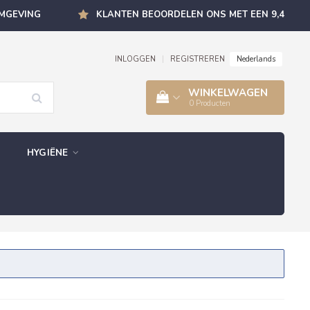
OMGEVING
KLANTEN BEOORDELEN ONS MET EEN 9,4
Nederlands
INLOGGEN
|
REGISTREREN
WINKELWAGEN
0
Producten
HYGIËNE