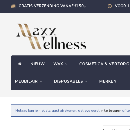
GRATIS VERZENDING VANAF €150,-
VOOR 1
NIEUW
WAX
COSMETICA & VERZOR
MEUBILAIR
DISPOSABLES
MERKEN
Helaas kun je niet als gast afrekenen, gelieve eerst
in te loggen
of t