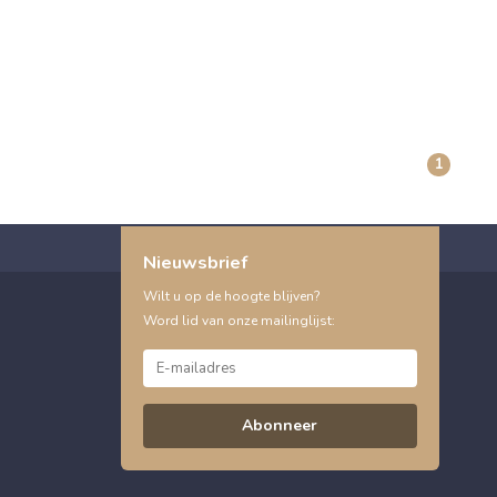
1
Nieuwsbrief
Wilt u op de hoogte blijven?
Word lid van onze mailinglijst:
Abonneer