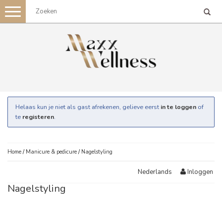
Toggle
navigation
Helaas kun je niet als gast afrekenen, gelieve eerst
in te loggen
of
te
registeren
.
Home
/
Manicure & pedicure
/
Nagelstyling
Inloggen
Nederlands
Nagelstyling