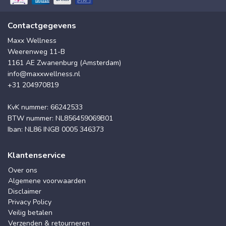
Contactgegevens
Maxx Wellness
Weerenweg 11-B
1161 AE Zwanenburg (Amsterdam)
info@maxxwellness.nl
+31 204970819
KvK nummer: 66242533
BTW nummer: NL856459069B01
Iban: NL86 INGB 0005 346373
Klantenservice
Over ons
Algemene voorwaarden
Disclaimer
Privacy Policy
Veilig betalen
Verzenden & retourneren