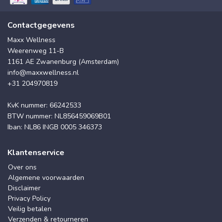
Contactgegevens
Maxx Wellness
Weerenweg 11-B
1161 AE Zwanenburg (Amsterdam)
info@maxxwellness.nl
+31 204970819
KvK nummer: 66242533
BTW nummer: NL856459069B01
Iban: NL86 INGB 0005 346373
Klantenservice
Over ons
Algemene voorwaarden
Disclaimer
Privacy Policy
Veilig betalen
Verzenden & retourneren