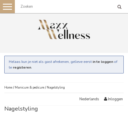
Toggle
navigation
Helaas kun je niet als gast afrekenen, gelieve eerst
in te loggen
of
te
registeren
.
Home
/
Manicure & pedicure
/
Nagelstyling
Inloggen
Nederlands
Nagelstyling