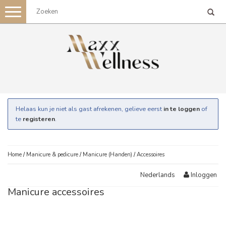
Toggle
navigation
Helaas kun je niet als gast afrekenen, gelieve eerst
in te loggen
of
te
registeren
.
Home
/
Manicure & pedicure
/
Manicure (Handen)
/
Accessoires
Inloggen
Nederlands
Manicure accessoires