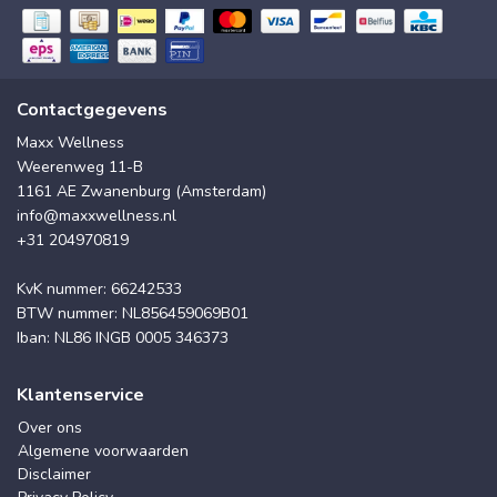
Contactgegevens
Maxx Wellness
Weerenweg 11-B
1161 AE Zwanenburg (Amsterdam)
info@maxxwellness.nl
+31 204970819
KvK nummer: 66242533
BTW nummer: NL856459069B01
Iban: NL86 INGB 0005 346373
Klantenservice
Over ons
Algemene voorwaarden
Disclaimer