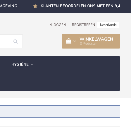
OMGEVING
KLANTEN BEOORDELEN ONS MET EEN 9,4
Nederlands
INLOGGEN
|
REGISTREREN
WINKELWAGEN
0
Producten
HYGIËNE