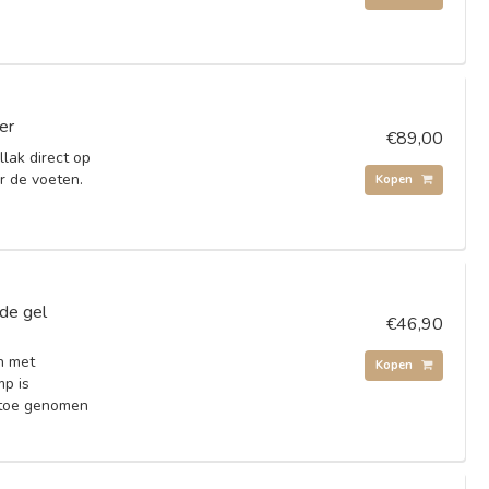
er
€89,00
lak direct op
r de voeten.
Kopen
de gel
€46,90
n met
Kopen
mp is
 toe genomen