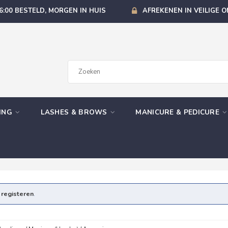
6:00 BESTELD, MORGEN IN HUIS
AFREKENEN IN VEILIGE 
GING
LASHES & BROWS
MANICURE & PEDICURE
e
registeren
.