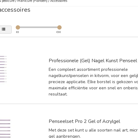
 pedicure
/
Manicure (Handen)
/
Accessoires
accessoires
€
0
€
90
Professionele (Gel) Nagel Kunst Penseel 
Een compleet assortiment professionele
nagelkunstpenselen in kitvorm, voor een geli
precieze applicatie. Elke borstel is gekozen v
maximale efficiëntie voor een snel en onberis
resultaat.
Penseelset Pro 2 Gel of Acrylgel
Met deze set kunt u alle soorten nail art, micr
gel aanbrengen.