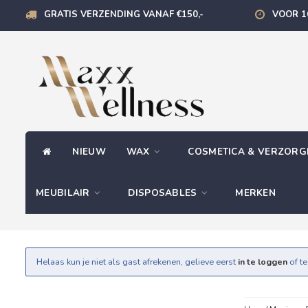
GRATIS VERZENDING VANAF €150,-
VOOR 1
NIEUW
WAX
COSMETICA & VERZOR
MEUBILAIR
DISPOSABLES
MERKEN
Helaas kun je niet als gast afrekenen, gelieve eerst
in te loggen
of t