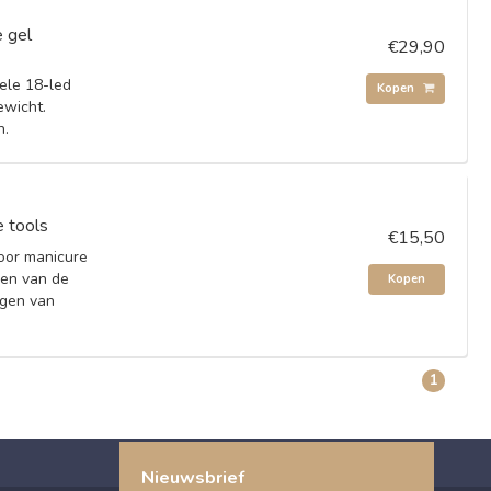
 gel
€29,90
ele 18-led
Kopen
ewicht.
n.
e tools
€15,50
voor manicure
ien van de
Kopen
ngen van
1
Nieuwsbrief