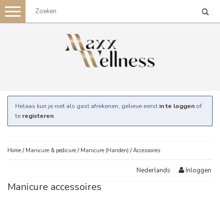
Toggle
navigation
Helaas kun je niet als gast afrekenen, gelieve eerst
in te loggen
of
te
registeren
.
Home
/
Manicure & pedicure
/
Manicure (Handen)
/
Accessoires
Inloggen
Nederlands
Manicure accessoires