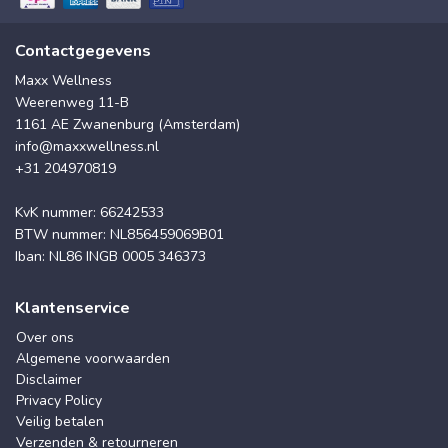
Contactgegevens
Maxx Wellness
Weerenweg 11-B
1161 AE Zwanenburg (Amsterdam)
info@maxxwellness.nl
+31 204970819
KvK nummer: 66242533
BTW nummer: NL856459069B01
Iban: NL86 INGB 0005 346373
Klantenservice
Over ons
Algemene voorwaarden
Disclaimer
Privacy Policy
Veilig betalen
Verzenden & retourneren