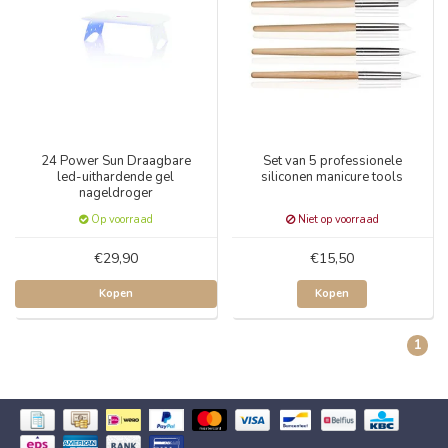
24 Power Sun Draagbare
Set van 5 professionele
led-uithardende gel
siliconen manicure tools
nageldroger
Op voorraad
Niet op voorraad
€29,90
€15,50
Kopen
Kopen
1