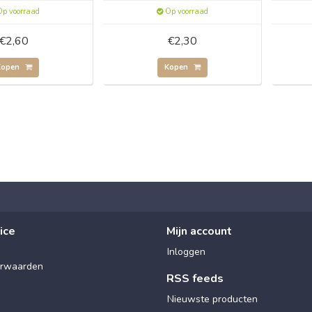
p voorraad
Op voorraad
€2,60
€2,30
Kopen
Kopen
ice
Mijn account
Inloggen
rwaarden
RSS feeds
Nieuwste producten