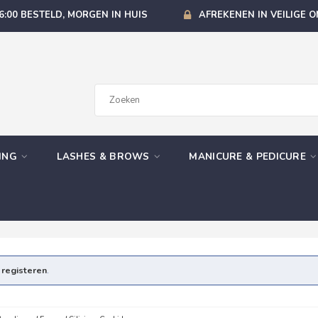
6:00 BESTELD, MORGEN IN HUIS
AFREKENEN IN VEILIGE 
GING
LASHES & BROWS
MANICURE & PEDICURE
e
registeren
.