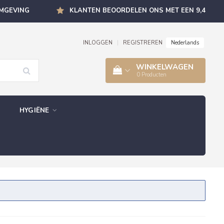
OMGEVING
KLANTEN BEOORDELEN ONS MET EEN 9,4
Nederlands
INLOGGEN
|
REGISTREREN
WINKELWAGEN
0
Producten
HYGIËNE