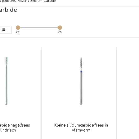
 pedicure
/
Frezen
/
Silicium Carbide
arbide
€
0
€
5
arbide nagelfrees
Kleine siliciumcarbide frees in
ilindrisch
vlamvorm