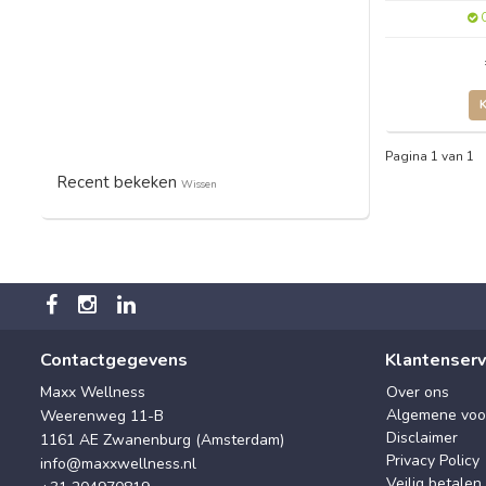
O
Pagina 1 van 1
Recent bekeken
Wissen
Contactgegevens
Klantenserv
Maxx Wellness
Over ons
Algemene voo
Weerenweg 11-B
Disclaimer
1161 AE Zwanenburg (Amsterdam)
Privacy Policy
info@maxxwellness.nl
Veilig betalen