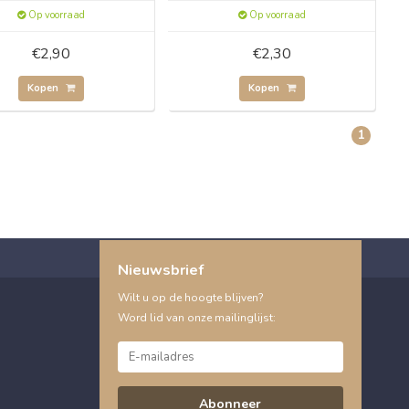
Op voorraad
Op voorraad
€2,90
€2,30
Kopen
Kopen
1
Nieuwsbrief
Wilt u op de hoogte blijven?
Word lid van onze mailinglijst:
Abonneer