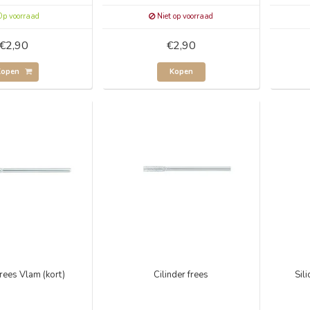
p voorraad
Niet op voorraad
€2,90
€2,90
Kopen
Kopen
rees Vlam (kort)
Cilinder frees
Sil