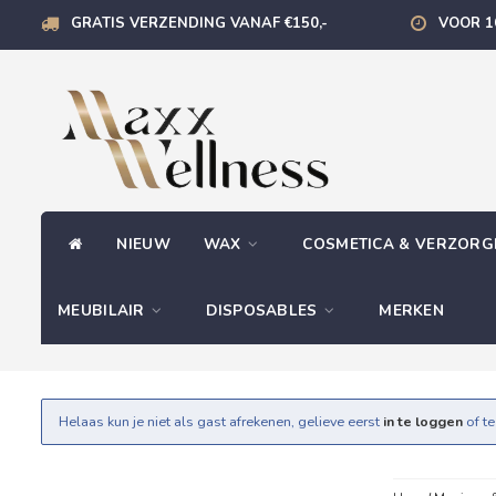
GRATIS VERZENDING VANAF €150,-
VOOR 1
NIEUW
WAX
COSMETICA & VERZOR
MEUBILAIR
DISPOSABLES
MERKEN
Helaas kun je niet als gast afrekenen, gelieve eerst
in te loggen
of t