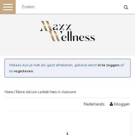
Toggle
navigation
Helaas kun je niet als gast afrekenen, gelieve eerst
in te loggen
of
te
registeren
.
Home
/
Kleine silicium carbide frees in vlamvorm
Inloggen
Nederlands