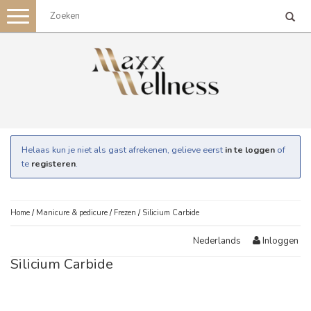
Toggle
navigation
Helaas kun je niet als gast afrekenen, gelieve eerst
in te loggen
of
te
registeren
.
Home
/
Manicure & pedicure
/
Frezen
/
Silicium Carbide
Inloggen
Nederlands
Silicium Carbide