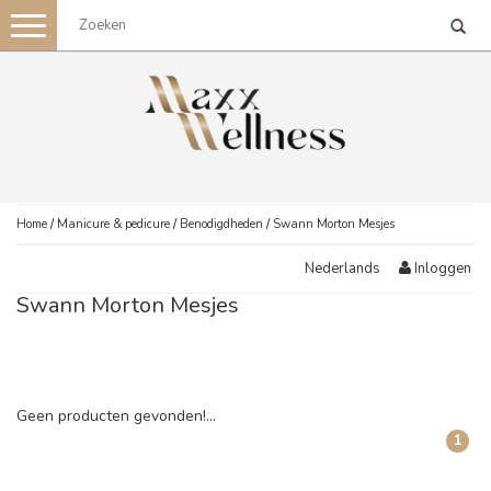
Toggle
navigation
Home
/
Manicure & pedicure
/
Benodigdheden
/
Swann Morton Mesjes
Inloggen
Nederlands
Swann Morton Mesjes
Geen producten gevonden!...
1