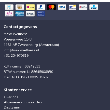
Contactgegevens
Maxx Wellness
Weerenweg 11-B
1161 AE Zwanenburg (Amsterdam)
info@maxxwellness.nl
+31 204970819
KvK nummer: 66242533
BTW nummer: NL856459069B01
Iban: NL86 INGB 0005 346373
Klantenservice
Over ons
Algemene voorwaarden
Disclaimer