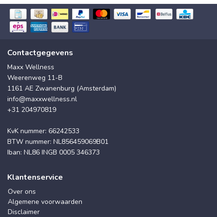
Contactgegevens
Maxx Wellness
Weerenweg 11-B
1161 AE Zwanenburg (Amsterdam)
info@maxxwellness.nl
+31 204970819
KvK nummer: 66242533
BTW nummer: NL856459069B01
Iban: NL86 INGB 0005 346373
Klantenservice
Over ons
Algemene voorwaarden
Disclaimer