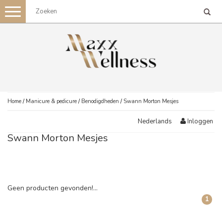
Toggle
navigation
Home
/
Manicure & pedicure
/
Benodigdheden
/
Swann Morton Mesjes
Inloggen
Nederlands
Swann Morton Mesjes
Geen producten gevonden!...
1