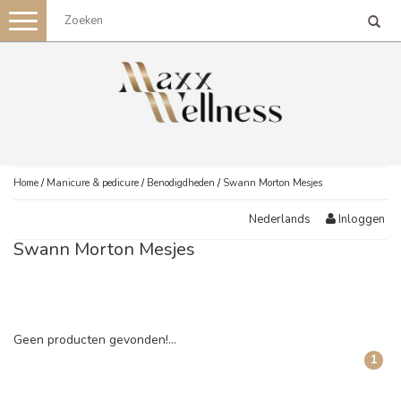
Toggle
navigation
Home
/
Manicure & pedicure
/
Benodigdheden
/
Swann Morton Mesjes
Inloggen
Nederlands
Swann Morton Mesjes
Geen producten gevonden!...
1