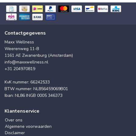
Contactgegevens
Maxx Wellness
Weerenweg 11-B
1161 AE Zwanenburg (Amsterdam)
info@maxxwellness.nl
+31 204970819
KvK nummer: 66242533
BTW nummer: NL856459069B01
Iban: NL86 INGB 0005 346373
Klantenservice
Over ons
Algemene voorwaarden
Disclaimer