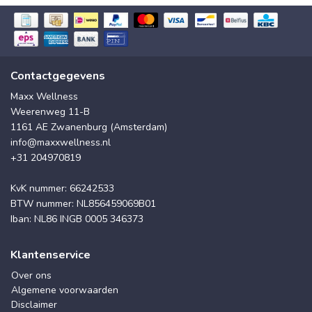
Contactgegevens
Maxx Wellness
Weerenweg 11-B
1161 AE Zwanenburg (Amsterdam)
info@maxxwellness.nl
+31 204970819
KvK nummer: 66242533
BTW nummer: NL856459069B01
Iban: NL86 INGB 0005 346373
Klantenservice
Over ons
Algemene voorwaarden
Disclaimer