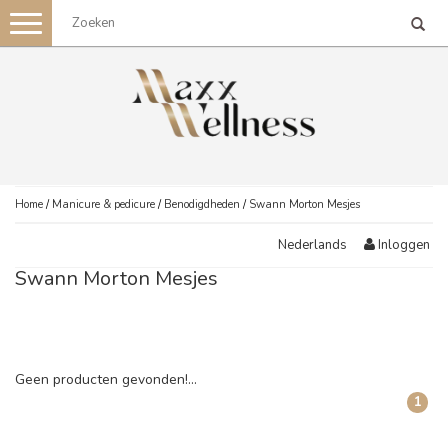
Toggle
navigation
Home
/
Manicure & pedicure
/
Benodigdheden
/
Swann Morton Mesjes
Inloggen
Nederlands
Swann Morton Mesjes
Geen producten gevonden!...
1