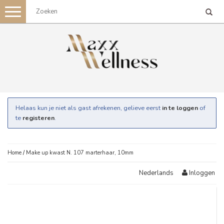
Toggle
navigation
Helaas kun je niet als gast afrekenen, gelieve eerst
in te loggen
of
te
registeren
.
Home
/
Make up kwast N. 107 marterhaar, 10mm
Inloggen
Nederlands