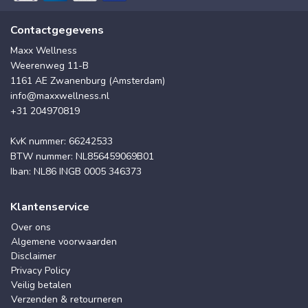
Contactgegevens
Maxx Wellness
Weerenweg 11-B
1161 AE Zwanenburg (Amsterdam)
info@maxxwellness.nl
+31 204970819
KvK nummer: 66242533
BTW nummer: NL856459069B01
Iban: NL86 INGB 0005 346373
Klantenservice
Over ons
Algemene voorwaarden
Disclaimer
Privacy Policy
Veilig betalen
Verzenden & retourneren