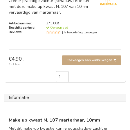
Creëer prachtige zachte (schaduw) effecten
met deze make up kwast N. 107 van 10mm
vervaardigd van marterhaar.
Artikelnummer:
371.008
Beschikbaarheid:
Op voorraad
Reviews:
| Je beoordeling toevoegen
€4,90 .
Toevoegen aan winkelwagen
Excl. btw
Informatie
Make up kwast N. 107 marterhaar, 10mm
Met dit make-up kwastje kun je oogschaduw zacht en