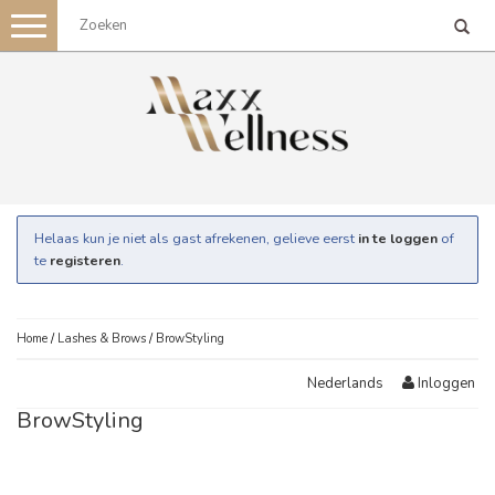
Toggle
navigation
Helaas kun je niet als gast afrekenen, gelieve eerst
in te loggen
of
te
registeren
.
Home
/
Lashes & Brows
/
BrowStyling
Inloggen
Nederlands
BrowStyling