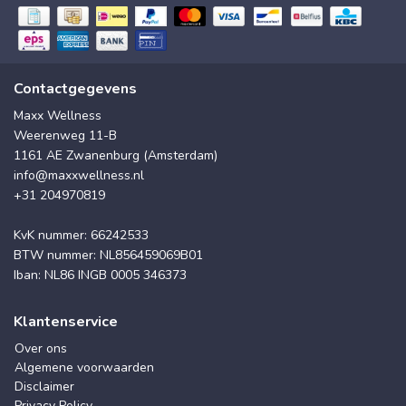
Contactgegevens
Maxx Wellness
Weerenweg 11-B
1161 AE Zwanenburg (Amsterdam)
info@maxxwellness.nl
+31 204970819
KvK nummer: 66242533
BTW nummer: NL856459069B01
Iban: NL86 INGB 0005 346373
Klantenservice
Over ons
Algemene voorwaarden
Disclaimer
Privacy Policy