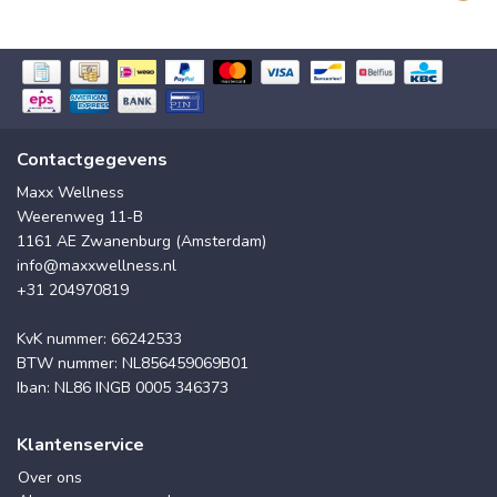
Contactgegevens
Maxx Wellness
Weerenweg 11-B
1161 AE Zwanenburg (Amsterdam)
info@maxxwellness.nl
+31 204970819
KvK nummer: 66242533
BTW nummer: NL856459069B01
Iban: NL86 INGB 0005 346373
Klantenservice
Over ons