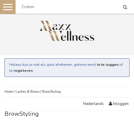
Toggle
navigation
Helaas kun je niet als gast afrekenen, gelieve eerst
in te loggen
of
te
registeren
.
Home
/
Lashes & Brows
/
BrowStyling
Inloggen
Nederlands
BrowStyling