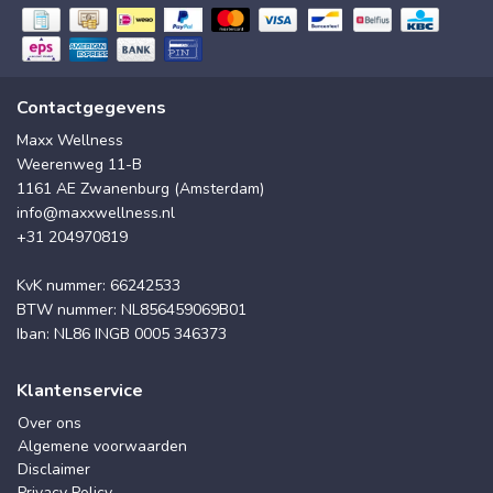
Contactgegevens
Maxx Wellness
Weerenweg 11-B
1161 AE Zwanenburg (Amsterdam)
info@maxxwellness.nl
+31 204970819
KvK nummer: 66242533
BTW nummer: NL856459069B01
Iban: NL86 INGB 0005 346373
Klantenservice
Over ons
Algemene voorwaarden
Disclaimer
Privacy Policy