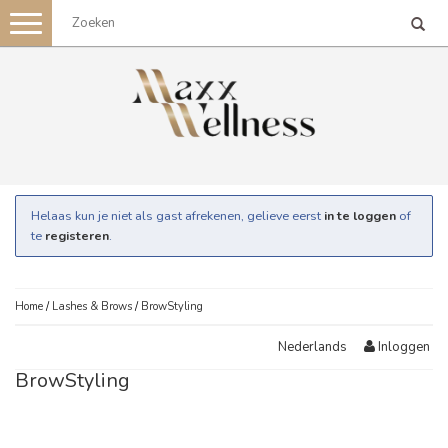
Toggle
navigation
Helaas kun je niet als gast afrekenen, gelieve eerst
in te loggen
of
te
registeren
.
Home
/
Lashes & Brows
/
BrowStyling
Inloggen
Nederlands
BrowStyling