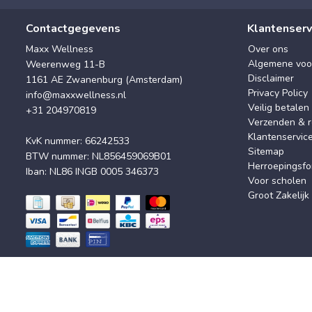
Contactgegevens
Klantenserv
Maxx Wellness
Over ons
Algemene voo
Weerenweg 11-B
Disclaimer
1161 AE Zwanenburg (Amsterdam)
Privacy Policy
info@maxxwellness.nl
Veilig betalen
+31 204970819
Verzenden & r
Klantenservic
KvK nummer: 66242533
Sitemap
BTW nummer: NL856459069B01
Herroepingsfo
Iban: NL86 INGB 0005 346373
Voor scholen
Groot Zakelijk