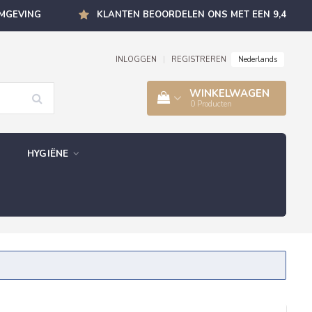
OMGEVING
KLANTEN BEOORDELEN ONS MET EEN 9,4
Nederlands
INLOGGEN
|
REGISTREREN
WINKELWAGEN
0
Producten
HYGIËNE