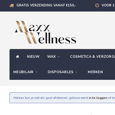
GRATIS VERZENDING VANAF €150,-
VOOR 1
NIEUW
WAX
COSMETICA & VERZOR
MEUBILAIR
DISPOSABLES
MERKEN
Helaas kun je niet als gast afrekenen, gelieve eerst
in te loggen
of t