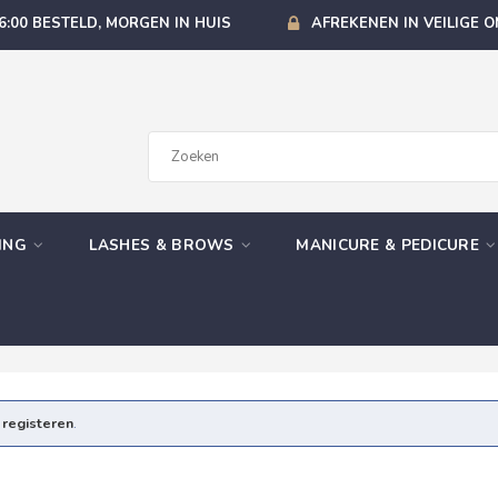
6:00 BESTELD, MORGEN IN HUIS
AFREKENEN IN VEILIGE 
GING
LASHES & BROWS
MANICURE & PEDICURE
e
registeren
.