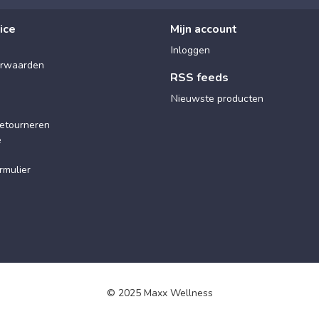
ice
Mijn account
Inloggen
rwaarden
RSS feeds
Nieuwste producten
etourneren
e
rmulier
© 2025 Maxx Wellness