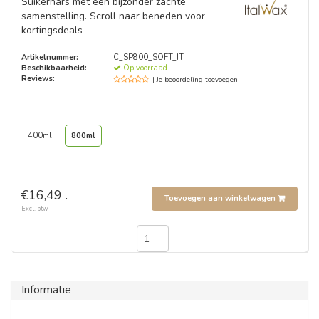
Suikerhars met een bijzonder zachte
samenstelling. Scroll naar beneden voor
kortingsdeals
Artikelnummer:
C_SP800_SOFT_IT
Beschikbaarheid:
Op voorraad
Reviews:
| Je beoordeling toevoegen
400ml
800ml
€16,49 .
Toevoegen aan winkelwagen
Excl. btw
Informatie