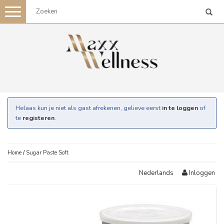
Toggle
navigation
Helaas kun je niet als gast afrekenen, gelieve eerst
in te loggen
of
te
registeren
.
Home
/
Sugar Paste Soft
Inloggen
Nederlands