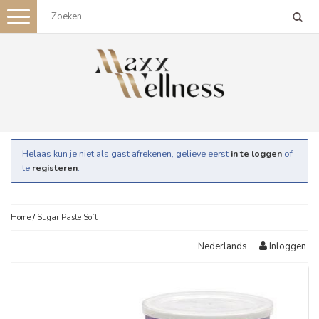
Toggle
navigation
Helaas kun je niet als gast afrekenen, gelieve eerst
in te loggen
of
te
registeren
.
Home
/
Sugar Paste Soft
Inloggen
Nederlands