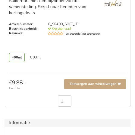
Suikerhars met een bijzonder zachte
samenstelling. Scroll naar beneden voor
kortingsdeals
Artikelnummer:
C_SP400_SOFT_IT
Beschikbaarheid:
Op voorraad
Reviews:
| Je beoordeling toevoegen
400ml
800ml
€9,88 .
Toevoegen aan winkelwagen
Excl. btw
Informatie