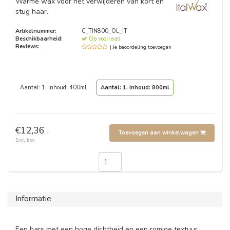
Warme wax voor het verwijderen van kort en
stug haar.
Artikelnummer:
C_TIN800_OL_IT
Beschikbaarheid:
Op voorraad
Reviews:
| Je beoordeling toevoegen
Aantal: 1, Inhoud: 400ml
Aantal: 1, Inhoud: 800ml
€12,36 .
Toevoegen aan winkelwagen
Excl. btw
Informatie
Een hars met een hoge dichtheid en een romige textuur.