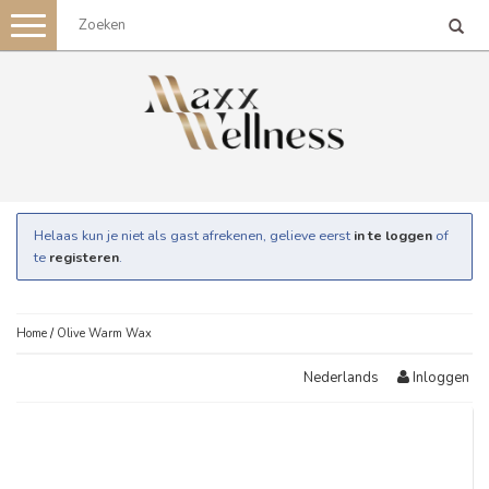
Toggle
navigation
Helaas kun je niet als gast afrekenen, gelieve eerst
in te loggen
of
te
registeren
.
Home
/
Olive Warm Wax
Inloggen
Nederlands