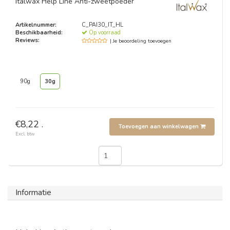
Italwax Help Line Anti-zweetpoeder
Artikelnummer:
C_PAI30_IT_HL
Beschikbaarheid:
Op voorraad
Reviews:
| Je beoordeling toevoegen
90g
30g
€8,22 .
Toevoegen aan winkelwagen
Excl. btw
Informatie