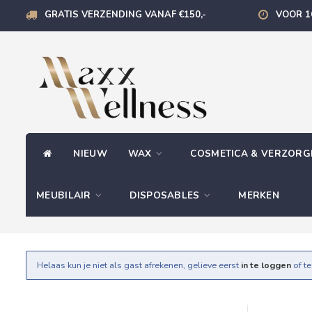
GRATIS VERZENDING VANAF €150,-
VOOR 1
NIEUW
WAX
COSMETICA & VERZOR
MEUBILAIR
DISPOSABLES
MERKEN
Helaas kun je niet als gast afrekenen, gelieve eerst
in te loggen
of t