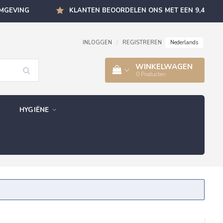
OMGEVING
KLANTEN BEOORDELEN ONS MET EEN 9,4
Nederlands
INLOGGEN
|
REGISTREREN
WINKELWAGEN
0
Producten
HYGIËNE