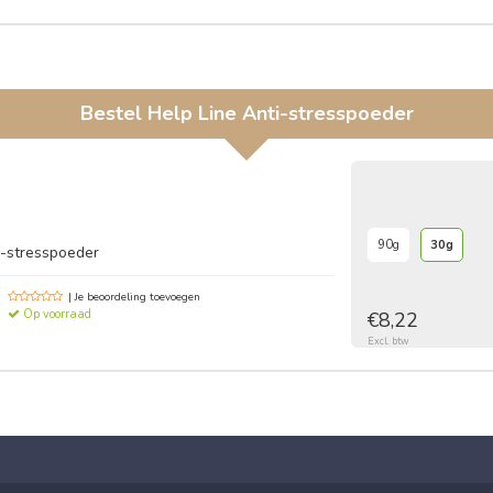
Bestel
Help Line Anti-stresspoeder
90g
30g
i-stresspoeder
| Je beoordeling toevoegen
Op voorraad
€8,22
Excl. btw