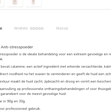
IE
REVIEWS
TAGS (0)
 Anti-stresspoeder
tresspoeder is de ideale behandeling voor een extreem gevoelige en re
k.
 bevat calamine, een actief ingrediënt met erkende verzachtende, kal
direct roodheid na het waxen te verminderen en geeft de huid een zich
textuur maakt de huid zacht, zijdezacht en droog en vormt een bescherm
 aanvulling op professionele ontharingsbehandelingen of voor thuisgeb
g garandeert voor de meest gevoelige huid.
ar in 90g en 30g.
oor professioneel gebruik.