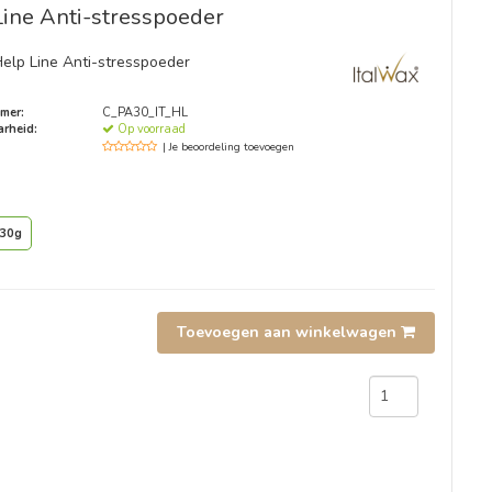
Line Anti-stresspoeder
Help Line Anti-stresspoeder
mer:
C_PA30_IT_HL
rheid:
Op voorraad
| Je beoordeling toevoegen
30g
Toevoegen aan winkelwagen