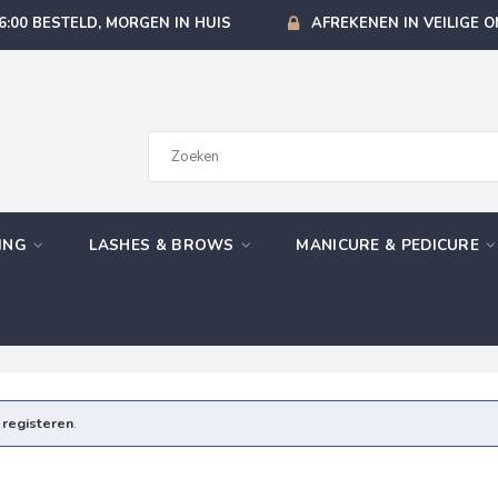
6:00 BESTELD, MORGEN IN HUIS
AFREKENEN IN VEILIGE 
GING
LASHES & BROWS
MANICURE & PEDICURE
e
registeren
.