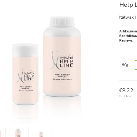
Help 
Italwax 
Artikelnum
Beschikbaa
Reviews:
90g
€8,22 .
Excl. btw