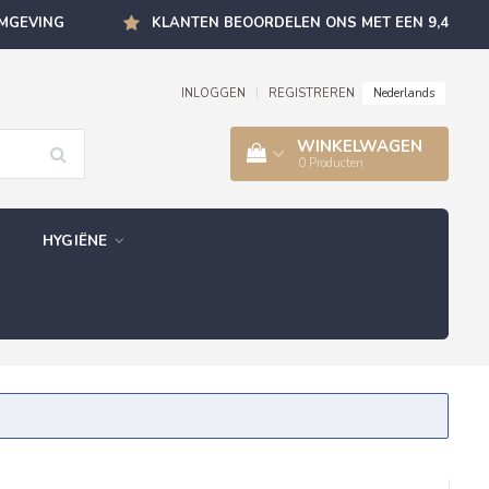
OMGEVING
KLANTEN BEOORDELEN ONS MET EEN 9,4
Nederlands
INLOGGEN
|
REGISTREREN
WINKELWAGEN
0
Producten
HYGIËNE