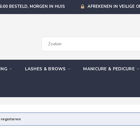
6:00 BESTELD, MORGEN IN HUIS
AFREKENEN IN VEILIGE 
GING
LASHES & BROWS
MANICURE & PEDICURE
e
registeren
.