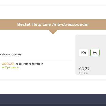
Bestel
Help Line Anti-stresspoeder
90g
30g
i-stresspoeder
| Je beoordeling toevoegen
Op voorraad
€8,22
Excl. btw