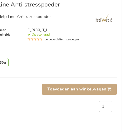
Line Anti-stresspoeder
Help Line Anti-stresspoeder
mer:
C_PA30_IT_HL
rheid:
Op voorraad
| Je beoordeling toevoegen
30g
Toevoegen aan winkelwagen