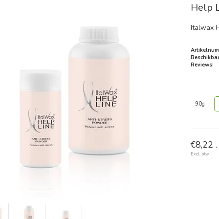
Help 
Italwax 
Artikelnum
Beschikbaa
Reviews:
90g
€8,22 .
Excl. btw