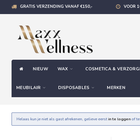
GRATIS VERZENDING VANAF €150,-
VOOR 1
NIEUW
WAX
COSMETICA & VERZOR
MEUBILAIR
DISPOSABLES
MERKEN
Helaas kun je niet als gast afrekenen, gelieve eerst
in te loggen
of t