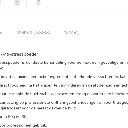
IE
REVIEWS
TAGS (0)
 Anti-stresspoeder
tresspoeder is de ideale behandeling voor een extreem gevoelige en re
k.
 bevat calamine, een actief ingrediënt met erkende verzachtende, kal
direct roodheid na het waxen te verminderen en geeft de huid een zich
textuur maakt de huid zacht, zijdezacht en droog en vormt een bescherm
 aanvulling op professionele ontharingsbehandelingen of voor thuisgeb
g garandeert voor de meest gevoelige huid.
ar in 90g en 30g.
oor professioneel gebruik.