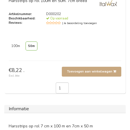
Harsstrips op rol 100m en 50m. 7cm breed
Artikelnummer:
D000202
Beschikbaarheid:
Op voorraad
Reviews:
| Je beoordeling toevoegen
100m
50m
€8,22 .
Toevoegen aan winkelwagen
Excl. btw
Informatie
Harsstrips op rol 7 cm x 100 m en 7cm x 50 m