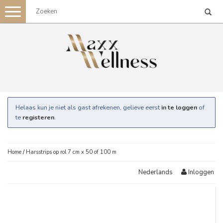
Toggle
navigation
Helaas kun je niet als gast afrekenen, gelieve eerst
in te loggen
of
te
registeren
.
Home
/
Harsstrips op rol 7 cm x 50 of 100 m
Inloggen
Nederlands