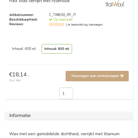
Flex Wax verrijkt met rozenolie
Artikelnummer:
C_TIN800_RF_IT
Beschikbaarheid:
Op voorraad
Reviews:
| Je beoordeling toevoegen
Inhoud: 400 ml
Inhoud: 800 ml
€18,14 .
Toevoegen aan winkelwagen
Excl. btw
Informatie
Wax met een gemiddelde dichtheid, verrijkt met titanium