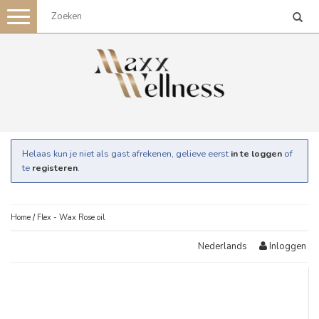
Toggle
navigation
Helaas kun je niet als gast afrekenen, gelieve eerst
in te loggen
of
te
registeren
.
Home
/
Flex - Wax Rose oil
Inloggen
Nederlands