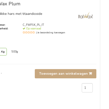
Wax Plum
ikke hars met titaandioxide
mer:
C_FWP1K_PL_IT
rheid:
Op voorraad
| Je beoordeling toevoegen
1 Kg
500g
.
Toevoegen aan winkelwagen