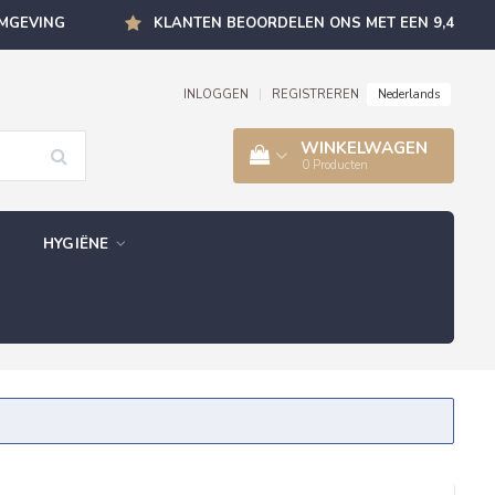
OMGEVING
KLANTEN BEOORDELEN ONS MET EEN 9,4
Nederlands
INLOGGEN
|
REGISTREREN
WINKELWAGEN
0
Producten
HYGIËNE