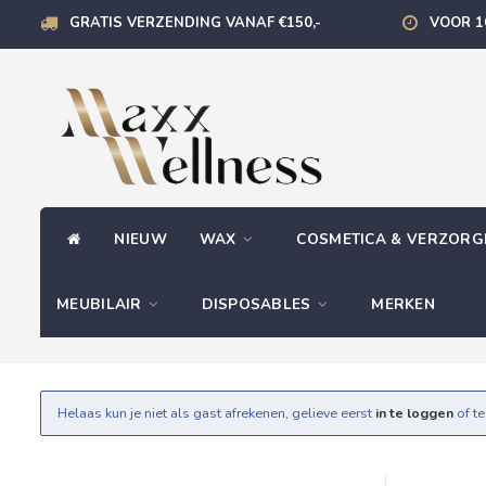
GRATIS VERZENDING VANAF €150,-
VOOR 1
NIEUW
WAX
COSMETICA & VERZOR
MEUBILAIR
DISPOSABLES
MERKEN
Helaas kun je niet als gast afrekenen, gelieve eerst
in te loggen
of t