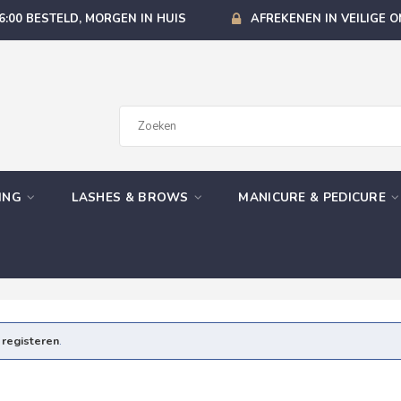
6:00 BESTELD, MORGEN IN HUIS
AFREKENEN IN VEILIGE 
GING
LASHES & BROWS
MANICURE & PEDICURE
e
registeren
.