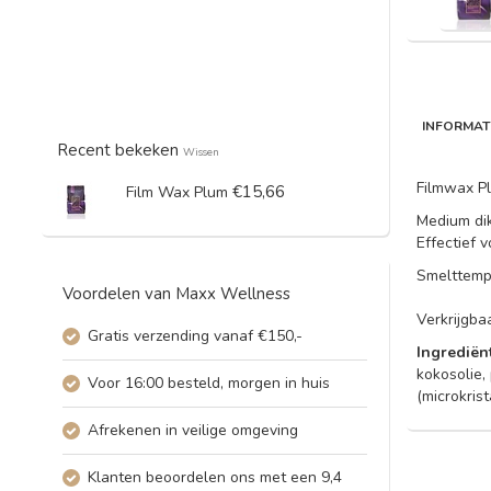
INFORMAT
Recent bekeken
Wissen
Filmwax P
€15,66
Film Wax Plum
Medium dik
Effectief 
Smelttempe
Voordelen van Maxx Wellness
Verkrijgba
Gratis verzending vanaf €150,-
Ingrediën
kokosolie,
Voor 16:00 besteld, morgen in huis
(microkris
Afrekenen in veilige omgeving
Klanten beoordelen ons met een 9,4