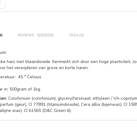
IE
REVIEWS
TAGS (0)
lum:
ke hars met titaandioxide. Kenmerkt zich door een hoge plasticiteit, 
voor het verwijderen van grove en korte haren.
ratuur: 45 ° Celsius
ar in: 500gram of 1kg.
ten
: Colofonium (colofonium), glycerylfarsinaat, ethyleen / VA-copoly
 parfum (geur), CI 77891 (titaniumdioxide), Cera alba (bijenwas), CI 15
tallijne was), CI 61565 (D&C Green 6).