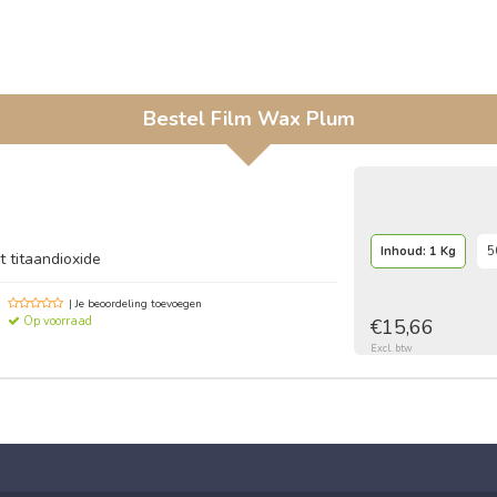
Bestel
Film Wax Plum
Inhoud: 1 Kg
5
 titaandioxide
| Je beoordeling toevoegen
Op voorraad
€15,66
Excl. btw