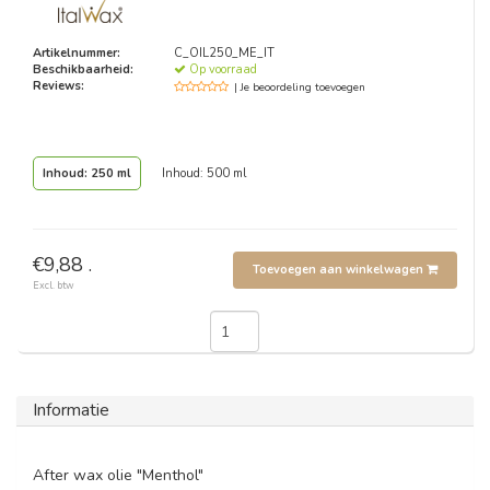
Artikelnummer:
C_OIL250_ME_IT
Beschikbaarheid:
Op voorraad
Reviews:
| Je beoordeling toevoegen
Inhoud: 250 ml
Inhoud: 500 ml
€9,88 .
Toevoegen aan winkelwagen
Excl. btw
Informatie
After wax olie "Menthol"