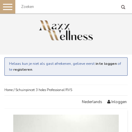
Toggle
navigation
Helaas kun je niet als gast afrekenen, gelieve eerst
in te loggen
of
te
registeren
.
Home
/
Schuinpincet 3 holes Professional RVS
Inloggen
Nederlands