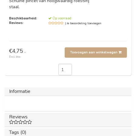
Schuine pincet van hoogwaardig roestvrij
staal.
Beschikbaarheid:
Op voorraad
Reviews:
| Je beoordeling toevoegen
€4,75 .
Toevoegen aan winkelwagen
Excl. btw
Informatie
Reviews
Tags (0)