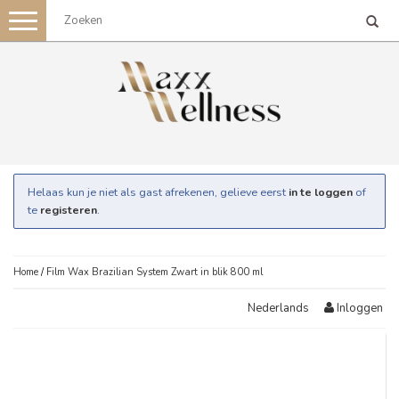
Toggle
navigation
Helaas kun je niet als gast afrekenen, gelieve eerst
in te loggen
of
te
registeren
.
Home
/
Film Wax Brazilian System Zwart in blik 800 ml
Inloggen
Nederlands