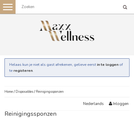
Toggle
navigation
Helaas kun je niet als gast afrekenen, gelieve eerst
in te loggen
of
te
registeren
.
Home
/
Disposables
/
Reinigingssponzen
Inloggen
Nederlands
Reinigingssponzen