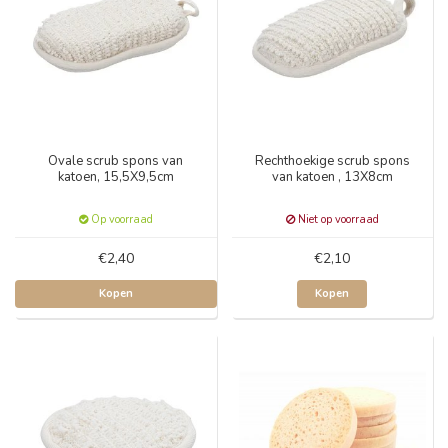
Ovale scrub spons van
Rechthoekige scrub spons
katoen, 15,5X9,5cm
van katoen , 13X8cm
Op voorraad
Niet op voorraad
€2,40
€2,10
Kopen
Kopen