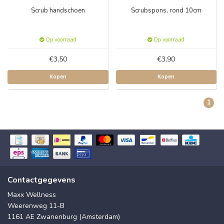
Scrub handschoen
Scrubspons, rond 10cm
Op voorraad
Op voorraad
€3,50
€3,90
Kopen
Kopen
1
Contactgegevens
Maxx Wellness
Weerenweg 11-B
1161 AE Zwanenburg (Amsterdam)