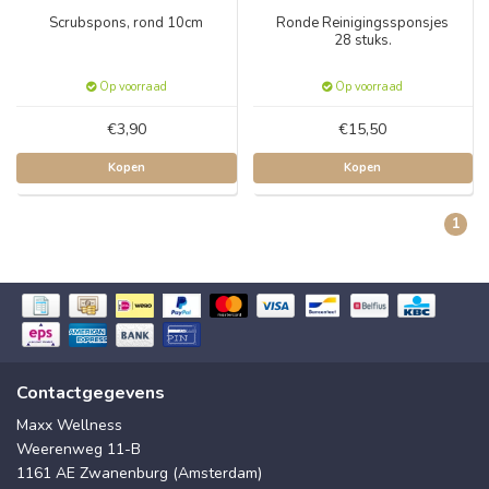
Scrubspons, rond 10cm
Ronde Reinigingssponsjes
28 stuks.
Op voorraad
Op voorraad
€3,90
€15,50
Kopen
Kopen
1
Contactgegevens
Maxx Wellness
Weerenweg 11-B
1161 AE Zwanenburg (Amsterdam)