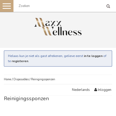
Toggle
navigation
Helaas kun je niet als gast afrekenen, gelieve eerst
in te loggen
of
te
registeren
.
Home
/
Disposables
/
Reinigingssponzen
Inloggen
Nederlands
Reinigingssponzen