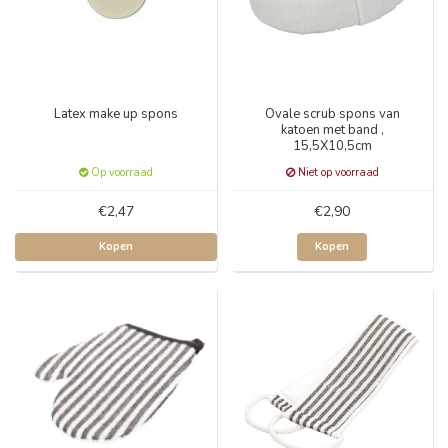
Latex make up spons
Ovale scrub spons van
katoen met band ,
15,5X10,5cm
Op voorraad
Niet op voorraad
€2,47
€2,90
Kopen
Kopen