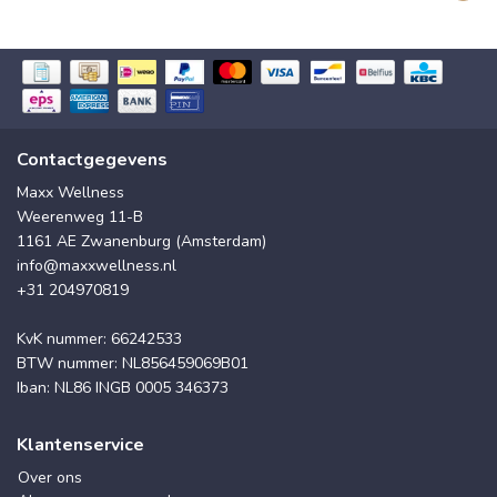
Contactgegevens
Maxx Wellness
Weerenweg 11-B
1161 AE Zwanenburg (Amsterdam)
info@maxxwellness.nl
+31 204970819
KvK nummer: 66242533
BTW nummer: NL856459069B01
Iban: NL86 INGB 0005 346373
Klantenservice
Over ons