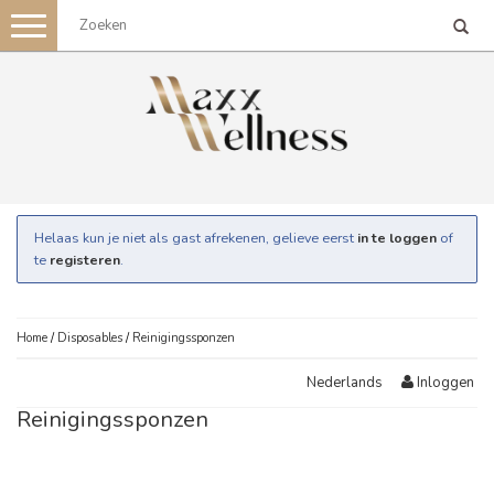
Toggle
navigation
Helaas kun je niet als gast afrekenen, gelieve eerst
in te loggen
of
te
registeren
.
Home
/
Disposables
/
Reinigingssponzen
Inloggen
Nederlands
Reinigingssponzen