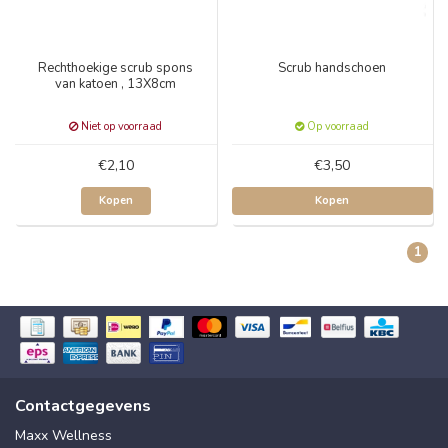
Rechthoekige scrub spons
Scrub handschoen
van katoen , 13X8cm
Niet op voorraad
Op voorraad
€2,10
€3,50
Kopen
Kopen
1
Contactgegevens
Maxx Wellness