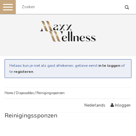
Toggle
navigation
Helaas kun je niet als gast afrekenen, gelieve eerst
in te loggen
of
te
registeren
.
Home
/
Disposables
/
Reinigingssponzen
Inloggen
Nederlands
Reinigingssponzen