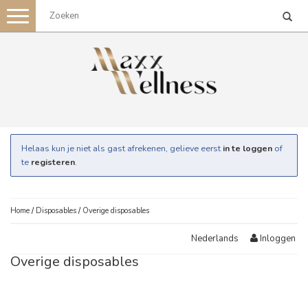
Toggle
navigation
Helaas kun je niet als gast afrekenen, gelieve eerst
in te loggen
of
te
registeren
.
Home
/
Disposables
/
Overige disposables
Inloggen
Nederlands
Overige disposables