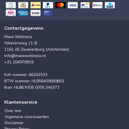
Contactgegevens
Maxx Wellness
Weerenweg 11-B
1161 AE Zwanenburg (Amsterdam)
info@maxxwellness.nl
+31 204970819
KvK nummer: 66242533
BTW nummer: NL856459069B01
Iban: NL86 INGB 0005 346373
Klantenservice
Over ons
Algemene voorwaarden
Disclaimer
Privacy Policy