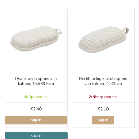
Ovale scrub spons van
Rechthoekige scrub spons
katoen, 15,5X9,5cm
van katoen , 13X8cm
Op voorraad
Niet op voorraad
€2,40
€2,10
Kopen
Kopen
SALE