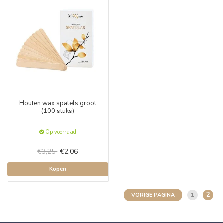
Houten wax spatels groot
(100 stuks)
Op voorraad
€3,25
€2,06
Kopen
2
1
VORIGE PAGINA