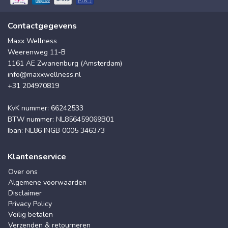
Contactgegevens
Maxx Wellness
Weerenweg 11-B
1161 AE Zwanenburg (Amsterdam)
info@maxxwellness.nl
+31 204970819
KvK nummer: 66242533
BTW nummer: NL856459069B01
Iban: NL86 INGB 0005 346373
Klantenservice
Over ons
Algemene voorwaarden
Disclaimer
Privacy Policy
Veilig betalen
Verzenden & retourneren