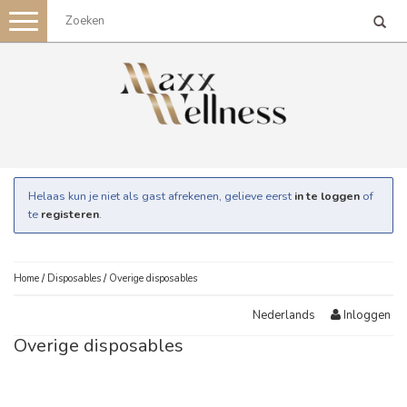
Toggle
navigation
Helaas kun je niet als gast afrekenen, gelieve eerst
in te loggen
of
te
registeren
.
Home
/
Disposables
/
Overige disposables
Inloggen
Nederlands
Overige disposables