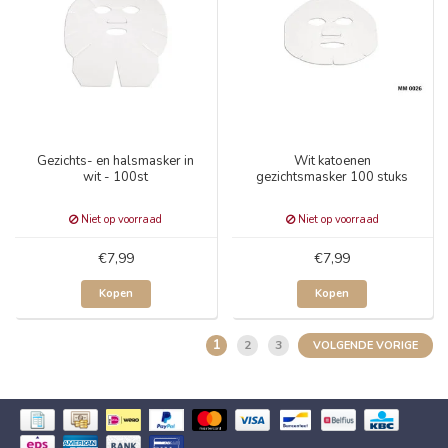
Gezichts- en halsmasker in
Wit katoenen
wit - 100st
gezichtsmasker 100 stuks
Niet op voorraad
Niet op voorraad
€7,99
€7,99
Kopen
Kopen
1
2
3
VOLGENDE VORIGE