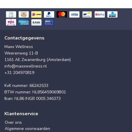
Contactgegevens
Maxx Wellness
Weerenweg 11-B
1161 AE Zwanenburg (Amsterdam)
info@maxxwellness.nl
+31 204970819
KvK nummer: 66242533
BTW nummer: NL856459069B01
Iban: NL86 INGB 0005 346373
Klantenservice
Over ons
Algemene voorwaarden