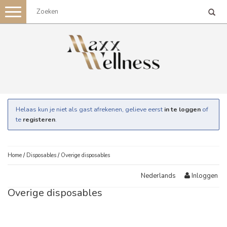
Toggle
navigation
Helaas kun je niet als gast afrekenen, gelieve eerst
in te loggen
of
te
registeren
.
Home
/
Disposables
/
Overige disposables
Inloggen
Nederlands
Overige disposables