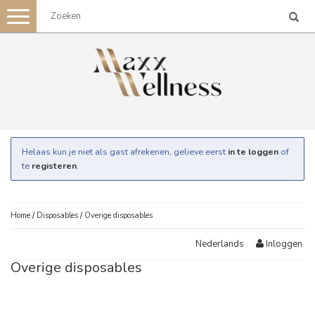
Toggle
navigation
Helaas kun je niet als gast afrekenen, gelieve eerst
in te loggen
of
te
registeren
.
Home
/
Disposables
/
Overige disposables
Inloggen
Nederlands
Overige disposables