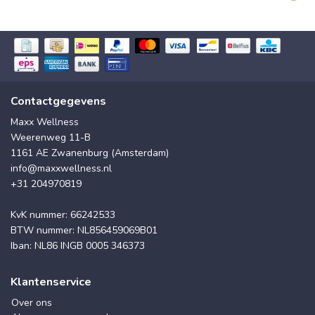
Contactgegevens
Maxx Wellness
Weerenweg 11-B
1161 AE Zwanenburg (Amsterdam)
info@maxxwellness.nl
+31 204970819
KvK nummer: 66242533
BTW nummer: NL856459069B01
Iban: NL86 INGB 0005 346373
Klantenservice
Over ons