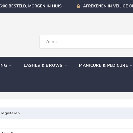
6:00 BESTELD, MORGEN IN HUIS
AFREKENEN IN VEILIGE 
GING
LASHES & BROWS
MANICURE & PEDICURE
e
registeren
.