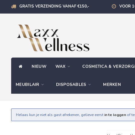
GRATIS VERZENDING VANAF €150,-
VOOR 1
NIEUW
WAX
COSMETICA & VERZOR
MEUBILAIR
DISPOSABLES
MERKEN
Helaas kun je niet als gast afrekenen, gelieve eerst
in te loggen
of t