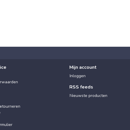
ice
Mijn account
Inloggen
rwaarden
RSS feeds
Nieuwste producten
etourneren
e
rmulier