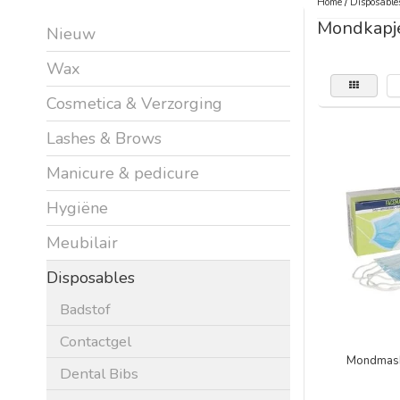
Home
/
Disposable
Mondkapj
Nieuw
Wax
Cosmetica & Verzorging
Lashes & Brows
Manicure & pedicure
Hygiëne
Meubilair
Disposables
Badstof
Contactgel
Mondmaske
Dental Bibs