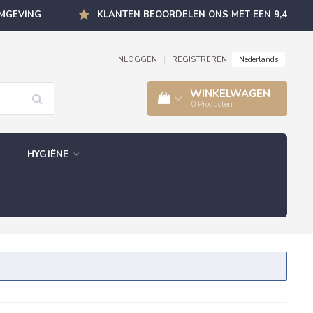
OMGEVING
KLANTEN BEOORDELEN ONS MET EEN 9,4
Nederlands
INLOGGEN
|
REGISTREREN
WINKELWAGEN
0
Producten
HYGIËNE