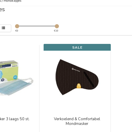
s
/
Mondkapjes
es
€
0
€
10
SALE
r 3 laags 50 st.
Verkoelend & Comfortabel
Mondmasker