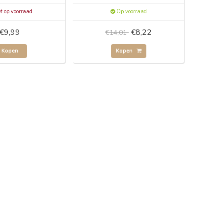
t op voorraad
Op voorraad
€9,99
€8,22
€14,01
Kopen
Kopen