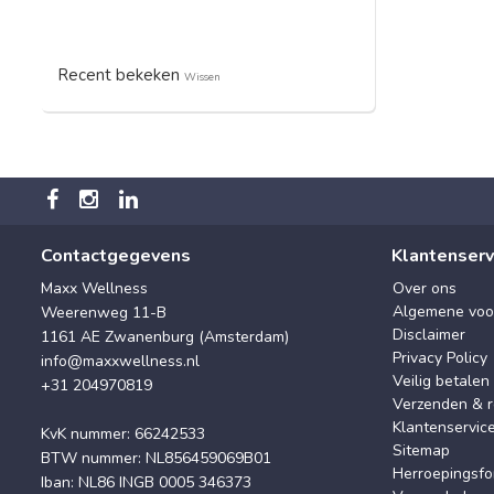
Recent bekeken
Wissen
Contactgegevens
Klantenserv
Maxx Wellness
Over ons
Algemene voo
Weerenweg 11-B
Disclaimer
1161 AE Zwanenburg (Amsterdam)
Privacy Policy
info@maxxwellness.nl
Veilig betalen
+31 204970819
Verzenden & r
Klantenservic
KvK nummer: 66242533
Sitemap
BTW nummer: NL856459069B01
Herroepingsfo
Iban: NL86 INGB 0005 346373