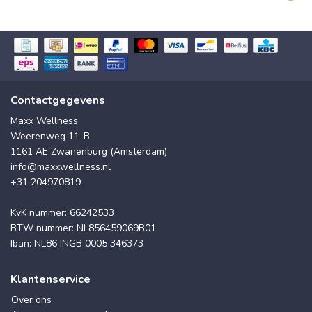
Contactgegevens
Maxx Wellness
Weerenweg 11-B
1161 AE Zwanenburg (Amsterdam)
info@maxxwellness.nl
+31 204970819
KvK nummer: 66242533
BTW nummer: NL856459069B01
Iban: NL86 INGB 0005 346373
Klantenservice
Over ons