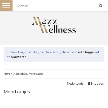
Toggle
navigation
Helaas kun je niet als gast afrekenen, gelieve eerst
in te loggen
of
te
registeren
.
Home
/
Disposables
/
Mondkapjes
Inloggen
Nederlands
Mondkapjes