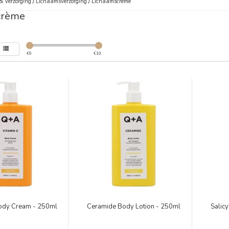
& Verzorging
/
Lichaamsverzorging
/
Lichaamscrème
crème
€
0
€
10
Body Cream - 250ml
Ceramide Body Lotion - 250ml
Salicy