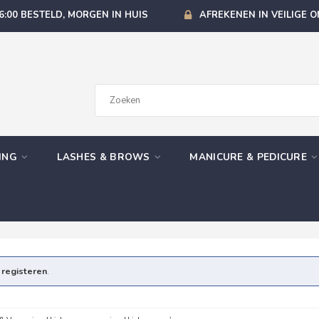
6:00 BESTELD, MORGEN IN HUIS
AFREKENEN IN VEILIGE 
GING
LASHES & BROWS
MANICURE & PEDICURE
e
registeren
.