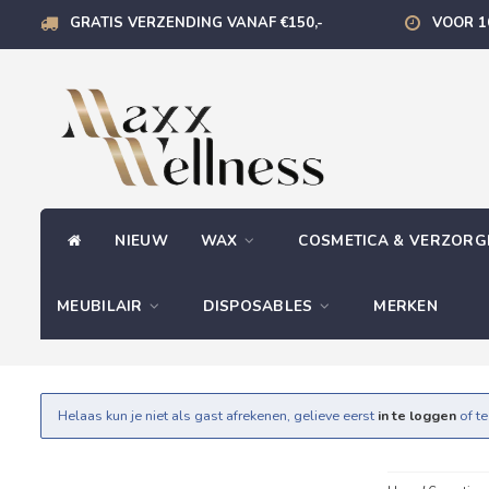
GRATIS VERZENDING VANAF €150,-
VOOR 1
NIEUW
WAX
COSMETICA & VERZOR
MEUBILAIR
DISPOSABLES
MERKEN
Helaas kun je niet als gast afrekenen, gelieve eerst
in te loggen
of t