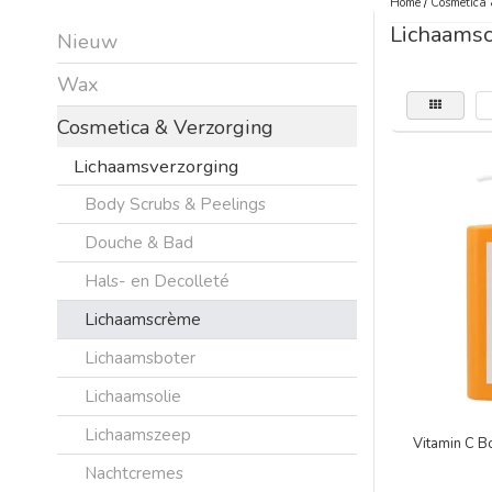
Home
/
Cosmetica 
Lichaams
Nieuw
Wax
Cosmetica & Verzorging
Lichaamsverzorging
Body Scrubs & Peelings
Douche & Bad
Hals- en Decolleté
Lichaamscrème
Lichaamsboter
Lichaamsolie
Lichaamszeep
Vitamin C 
Nachtcremes