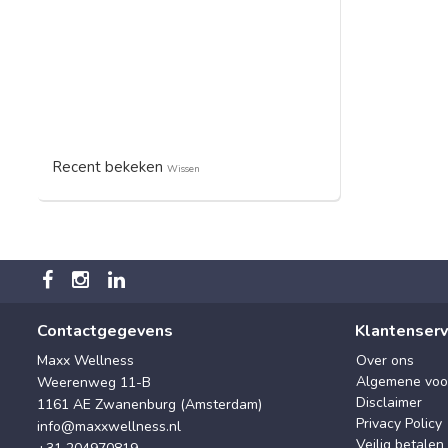
Recent bekeken
Wissen
Contactgegevens
Klantenserv
Maxx Wellness
Over ons
Algemene voo
Weerenweg 11-B
Disclaimer
1161 AE Zwanenburg (Amsterdam)
Privacy Policy
info@maxxwellness.nl
Veilig betalen