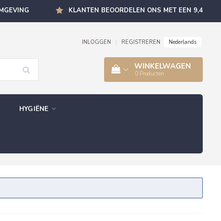
OMGEVING
KLANTEN BEOORDELEN ONS MET EEN 9,4
Nederlands
INLOGGEN
|
REGISTREREN
WINKELWAGEN
0
Producten
HYGIËNE