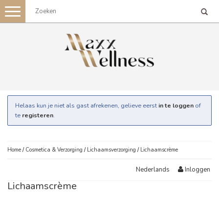
Toggle
navigation
Helaas kun je niet als gast afrekenen, gelieve eerst
in te loggen
of
te
registeren
.
Home
/
Cosmetica & Verzorging
/
Lichaamsverzorging
/
Lichaamscrème
Inloggen
Nederlands
Lichaamscrème