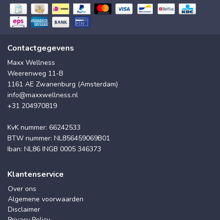
Contactgegevens
Maxx Wellness
Weerenweg 11-B
1161 AE Zwanenburg (Amsterdam)
info@maxxwellness.nl
+31 204970819
KvK nummer: 66242533
BTW nummer: NL856459069B01
Iban: NL86 INGB 0005 346373
Klantenservice
Over ons
Algemene voorwaarden
Disclaimer
Privacy Policy