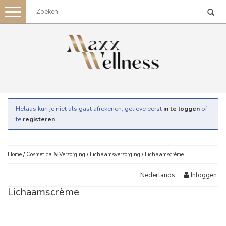
Toggle
navigation
Helaas kun je niet als gast afrekenen, gelieve eerst
in te loggen
of
te
registeren
.
Home
/
Cosmetica & Verzorging
/
Lichaamsverzorging
/
Lichaamscrème
Inloggen
Nederlands
Lichaamscrème