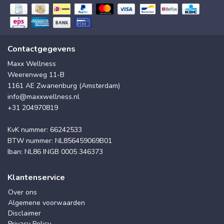
Contactgegevens
Maxx Wellness
Weerenweg 11-B
1161 AE Zwanenburg (Amsterdam)
info@maxxwellness.nl
+31 204970819
KvK nummer: 66242533
BTW nummer: NL856459069B01
Iban: NL86 INGB 0005 346373
Klantenservice
Over ons
Algemene voorwaarden
Disclaimer
Privacy Policy