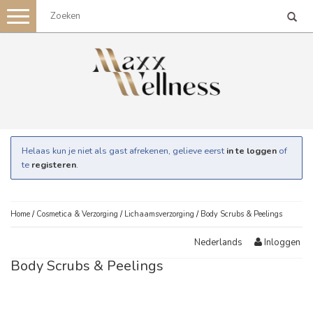
Toggle
navigation
Helaas kun je niet als gast afrekenen, gelieve eerst
in te loggen
of
te
registeren
.
Home
/
Cosmetica & Verzorging
/
Lichaamsverzorging
/
Body Scrubs & Peelings
Inloggen
Nederlands
Body Scrubs & Peelings